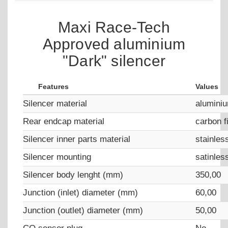
Maxi Race-Tech
Approved aluminium
"Dark" silencer
Features
Values
Silencer material
alumini
Rear endcap material
carbon f
Silencer inner parts material
stainles
Silencer mounting
satinles
Silencer body lenght (mm)
350,00
Junction (inlet) diameter (mm)
60,00
Junction (outlet) diameter (mm)
50,00