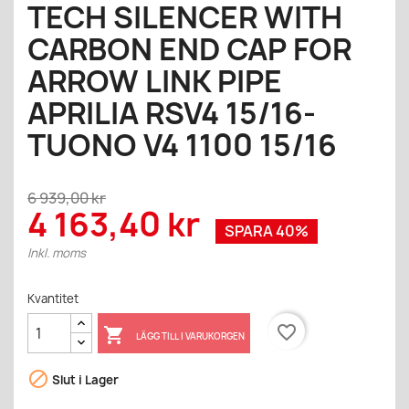
TECH SILENCER WITH
CARBON END CAP FOR
ARROW LINK PIPE
APRILIA RSV4 15/16-
TUONO V4 1100 15/16
6 939,00 kr
4 163,40 kr
SPARA 40%
Inkl. moms
Kvantitet
favorite_border

LÄGG TILL I VARUKORGEN

Slut i Lager