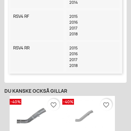
2014
RSV4 RF
2015
2016
2017
2018
RSV4 RR
2015
2016
2017
2018
DU KANSKE OCKSÅ GILLAR
−40%
−40%
favorite_border
favorite_border