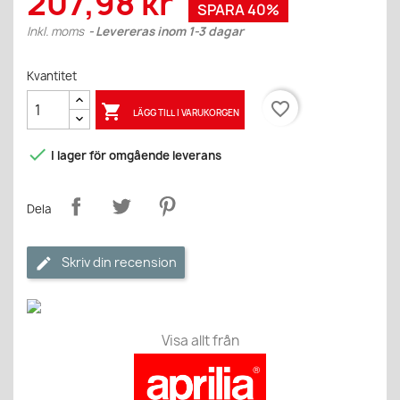
207,98 kr
SPARA 40%
Inkl. moms
Levereras inom 1-3 dagar
Kvantitet
favorite_border

LÄGG TILL I VARUKORGEN

I lager för omgående leverans
Dela
Skriv din recension
Visa allt från