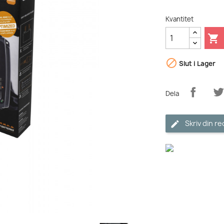
Kvantitet


Slut i Lager
Dela
Skriv din r