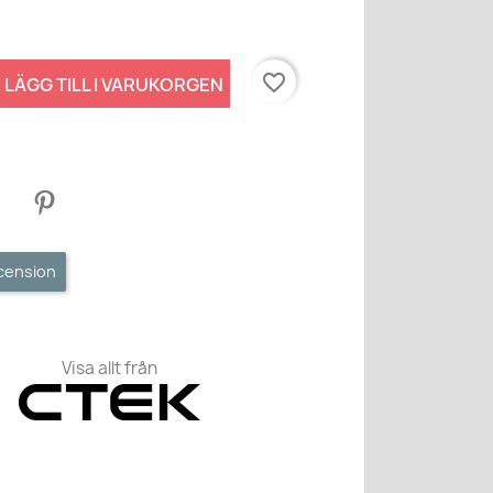
favorite_border
LÄGG TILL I VARUKORGEN
ecension
Visa allt från