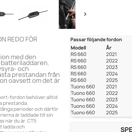

N REDO FÖR
Passar följande fordon
Modell
År
RS 660
2021
action med den
RS 660
2022
atteriladdaren.
RS 660
2023
ysyra- och
bästa prestandan från
RS 660
2024
don oavsett om det är
RS 660
2025
Tuono 660
2021
Tuono 660
2022
t-fordon behöver alltid
Tuono 660
2023
ga prestanda.
Tuono 660
2024
långa perioder och därför
Tuono 660
2025
rna är laddade till sin
as när du är. CT5
t ladda och
SPE