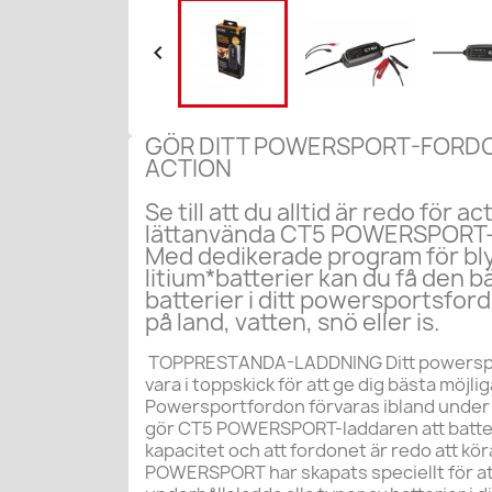

GÖR DITT POWERSPORT-FORDO
ACTION
Se till att du alltid är redo för 
lättanvända CT5 POWERSPORT-b
Med dedikerade program för bl
litium*batterier kan du få den 
batterier i ditt powersportsfor
på land, vatten, snö eller is.
TOPPRESTANDA-LADDNING Ditt powerspor
vara i toppskick för att ge dig bästa möjli
Powersportfordon förvaras ibland under 
gör CT5 POWERSPORT-laddaren att batterie
kapacitet och att fordonet är redo att kör
POWERSPORT har skapats speciellt för at