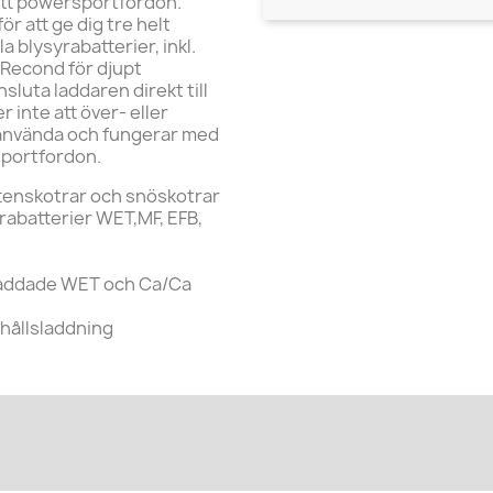
ditt powersportfordon.
r att ge dig tre helt
 blysyrabatterier, inkl.
h Recond för djupt
sluta laddaren direkt till
inte att över- eller
t använda och fungerar med
rsportfordon.
attenskotrar och snöskotrar
yrabatterier WET,MF, EFB,
rladdade WET och Ca/Ca
rhållsladdning