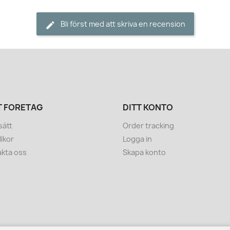
Bli först med att skriva en recension
T FÖRETAG
DITT KONTO
sätt
Order tracking
llkor
Logga in
kta oss
Skapa konto