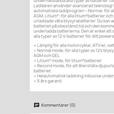
underhållsladda alla typer av batterier i 
Laddaren använder avancerad teknologi fö
automatiska laddprogram – Normal: för alla
AGM, Litium*: för alla litium*batterier oc
urladdade våta blysyrabatterier. Du kan an
batteriet på obestämd tid och den kommer 
underladda batterierna. Den är enkel at
alla typer av 12 V-batterier för ditt powe
• Lämplig för alla motorcyklar, ATV:er, v
• Normal mode, för alla typer av 12V blys
AGM och GEL
• Litium* mode, för litium*batterier
• Recond mode, för att återställa djupu
batterier.
• Helautomatisk laddning inklusive unde
• 5 års garanti
Kommentarer (0)