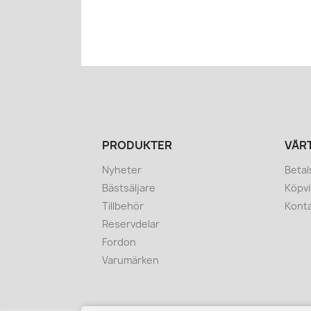
PRODUKTER
VÅR
Nyheter
Betal
Bästsäljare
Köpvi
Tillbehör
Konta
Reservdelar
Fordon
Varumärken