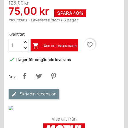
125,00 kr
75,00 kr
SPARA 40%
Inkl. moms
Levereras inom 1-3 dagar
Kvantitet
favorite_border

LÄGG TILL I VARUKORGEN

I lager för omgående leverans
Dela
Skriv din recension
Visa allt från