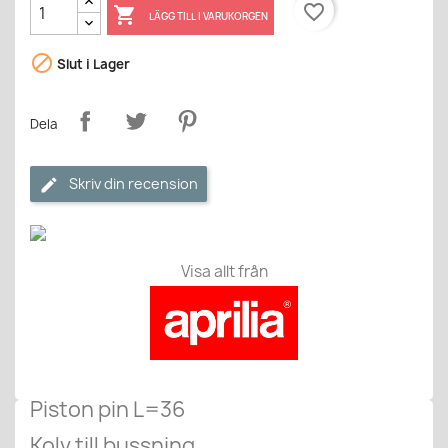
favorite_border

LÄGG TILL I VARUKORGEN

Slut i Lager
Dela
Skriv din recension
Visa allt från
Piston pin L=36
Kolv till bussning.