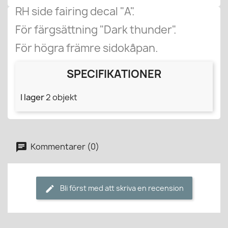
RH side fairing decal "A".
För färgsättning "Dark thunder".
För högra främre sidokåpan.
SPECIFIKATIONER
I lager
2 objekt
Kommentarer (0)
Bli först med att skriva en recension