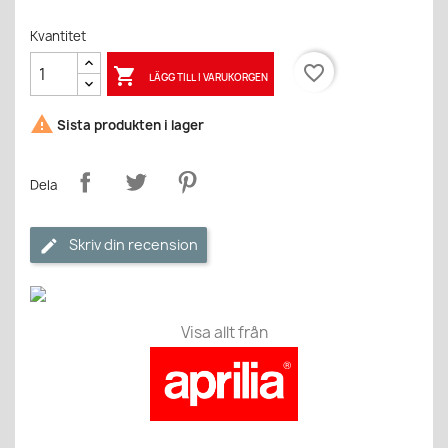
Kvantitet
favorite_border

LÄGG TILL I VARUKORGEN

Sista produkten i lager
Dela
Skriv din recension
Visa allt från