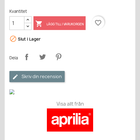
Kvantitet
favorite_border

LÄGG TILL I VARUKORGEN

Slut i Lager
Dela
Skriv din recension
Visa allt från