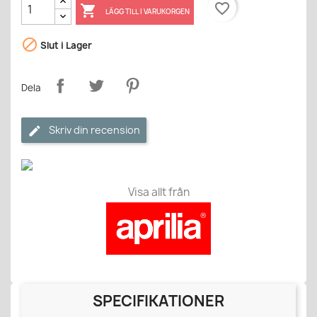
favorite_border

LÄGG TILL I VARUKORGEN

Slut i Lager
Dela
Skriv din recension
Visa allt från
SPECIFIKATIONER