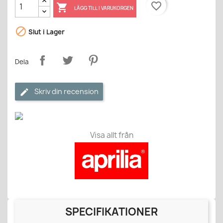
favorite_border

LÄGG TILL I VARUKORGEN

Slut i Lager
Dela
Skriv din recension
Visa allt från
SPECIFIKATIONER