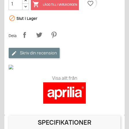
favorite_border

LÄGG TILL I VARUKORGEN

Slut i Lager
Dela
Skriv din recension
Visa allt från
SPECIFIKATIONER