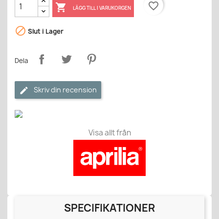
favorite_border

LÄGG TILL I VARUKORGEN

Slut i Lager
Dela
Skriv din recension
Visa allt från
SPECIFIKATIONER