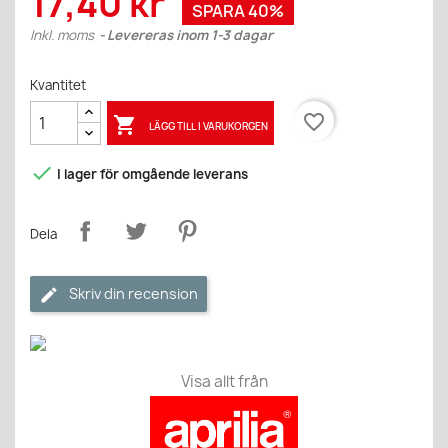
17,40 kr
SPARA 40%
Inkl. moms
Levereras inom 1-3 dagar
Kvantitet
favorite_border

LÄGG TILL I VARUKORGEN

I lager för omgående leverans
Dela
Skriv din recension
Visa allt från