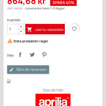
864,68 kr
SPARA 40%
Inkl. moms
Levereras inom 1-3 dagar
Kvantitet
favorite_border

LÄGG TILL I VARUKORGEN

Sista produkten i lager
Dela
Skriv din recension
Visa allt från