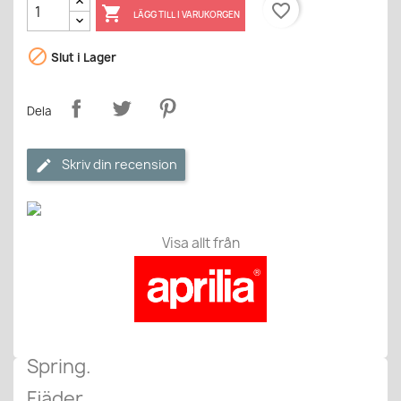
favorite_border

LÄGG TILL I VARUKORGEN

Slut i Lager
Dela
Skriv din recension
Visa allt från
Spring.
Fjäder.