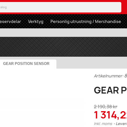
eservdelar
Verktyg
Personlig utrustning / Merchandise
GEAR POSITION SENSOR
Artikelnummer:
GEAR 
2 190,38 kr
1 314,2
Inkl. moms
Lever