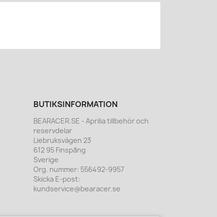
BUTIKSINFORMATION
BEARACER.SE - Aprilia tillbehör och
reservdelar
Liebruksvägen 23
612 95 Finspång
Sverige
Org. nummer:
556492-9957
Skicka E-post:
kundservice@bearacer.se