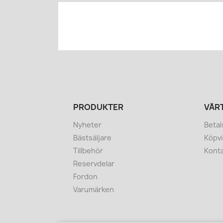
PRODUKTER
VÅR
Nyheter
Betal
Bästsäljare
Köpvi
Tillbehör
Konta
Reservdelar
Fordon
Varumärken