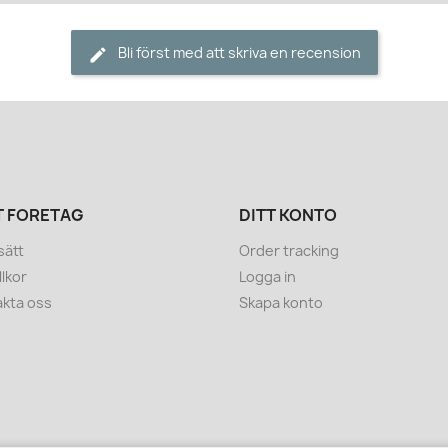
Bli först med att skriva en recension
T FÖRETAG
DITT KONTO
sätt
Order tracking
llkor
Logga in
kta oss
Skapa konto