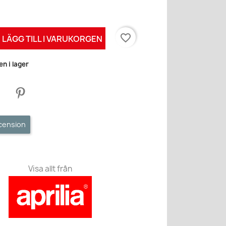
favorite_border
LÄGG TILL I VARUKORGEN
n i lager
ecension
Visa allt från