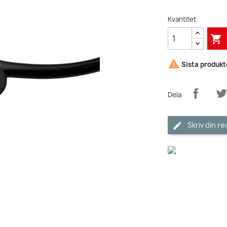
Kvantitet


Sista produkte
Dela
Skriv din r