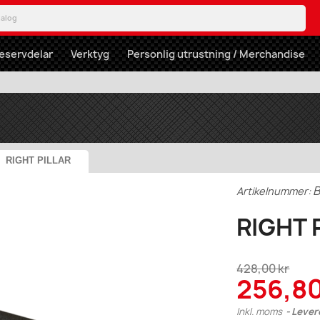
eservdelar
Verktyg
Personlig utrustning / Merchandise
RIGHT PILLAR
Artikelnummer:
RIGHT 
428,00 kr
256,80
Inkl. moms
Lever