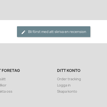
Bli först med att skriva en recension
T FÖRETAG
DITT KONTO
sätt
Order tracking
llkor
Logga in
kta oss
Skapa konto