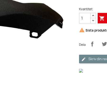
Kvantitet


Sista produkte
Dela
Skriv din r