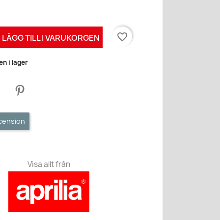
favorite_border
LÄGG TILL I VARUKORGEN
n i lager
ecension
Visa allt från