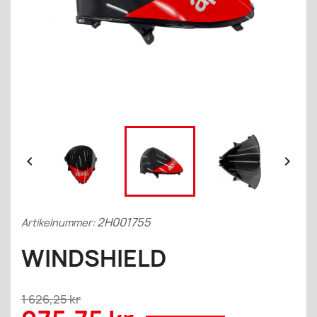


2H001755
Artikelnummer:
WINDSHIELD
1 626,25 kr