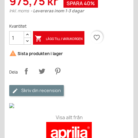
975,75 kr
SPARA 40%
Inkl. moms
Levereras inom 1-3 dagar
Kvantitet
favorite_border

LÄGG TILL I VARUKORGEN

Sista produkten i lager
Dela
Skriv din recension
Visa allt från