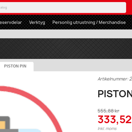
eservdelar
Verktyg
Personlig utrustning / Merchandise
PISTON PIN
Artikelnummer:
PISTON
555,88 kr
333,52
Inkl. moms