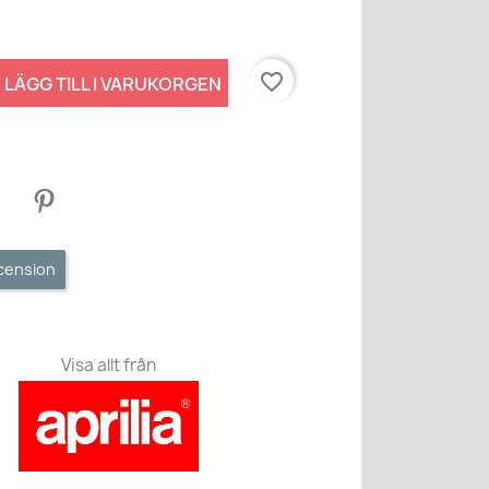
favorite_border
LÄGG TILL I VARUKORGEN
ecension
Visa allt från