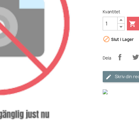
Kvantitet


Slut i Lager
Dela
Skriv din r