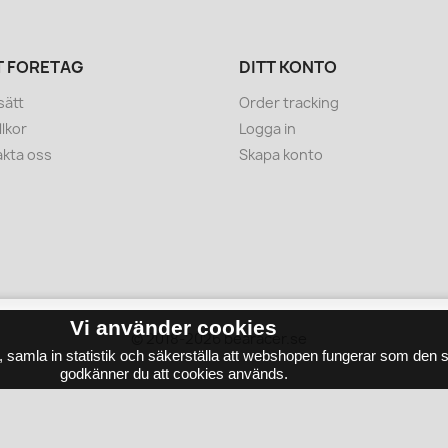
T FÖRETAG
DITT KONTO
sätt
Order tracking
llkor
Logga in
kta oss
Skapa konto
Vi använder cookies
© 2018-2026
e, samla in statistik och säkerställa att webshopen fungerar som den
godkänner du att cookies används.