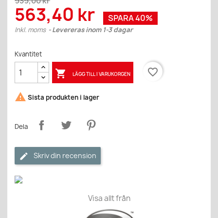
939,00 kr
563,40 kr
SPARA 40%
Inkl. moms
Levereras inom 1-3 dagar
Kvantitet
favorite_border

LÄGG TILL I VARUKORGEN

Sista produkten i lager
Dela
Skriv din recension
Visa allt från