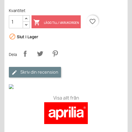
Kvantitet
favorite_border

LÄGG TILL I VARUKORGEN

Slut i Lager
Dela
Skriv din recension
Visa allt från