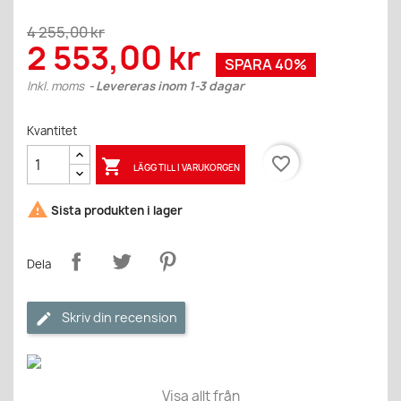
4 255,00 kr
2 553,00 kr
SPARA 40%
Inkl. moms
Levereras inom 1-3 dagar
Kvantitet
favorite_border

LÄGG TILL I VARUKORGEN

Sista produkten i lager
Dela
Skriv din recension
Visa allt från