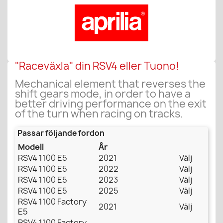
"Raceväxla" din RSV4 eller Tuono!
Mechanical element that reverses the
shift gears mode, in order to have a
better driving performance on the exit
of the turn when racing on tracks.
Passar följande fordon
Modell
År
RSV4 1100 E5
2021
Välj
RSV4 1100 E5
2022
Välj
RSV4 1100 E5
2023
Välj
RSV4 1100 E5
2025
Välj
RSV4 1100 Factory
2021
Välj
E5
RSV4 1100 Factory