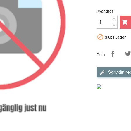
Kvantitet


Slut i Lager
Dela
Skriv din r