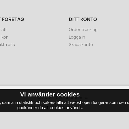
T FÖRETAG
DITT KONTO
sätt
Order tracking
llkor
Logga in
kta oss
Skapa konto
Vi använder cookies
© 2018-2026
e, samla in statistik och säkerställa att webshopen fungerar som den
godkänner du att cookies används.