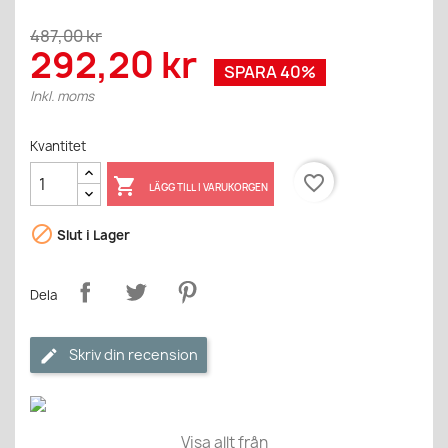
487,00 kr
292,20 kr
SPARA 40%
Inkl. moms
Kvantitet
favorite_border

LÄGG TILL I VARUKORGEN

Slut i Lager
Dela
Skriv din recension
Visa allt från