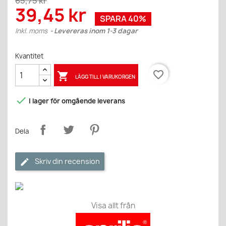
65,75 kr
39,45 kr
SPARA 40%
Inkl. moms
Levereras inom 1-3 dagar
Kvantitet
favorite_border

LÄGG TILL I VARUKORGEN

I lager för omgående leverans
Dela
Skriv din recension
Visa allt från