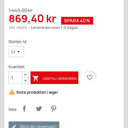
1 449,00 kr
869,40 kr
SPARA 40%
Inkl. moms
Levereras inom 1-3 dagar
Storlek: M
Kvantitet
favorite_border

LÄGG TILL I VARUKORGEN

Sista produkten i lager
Dela
Skriv din recension