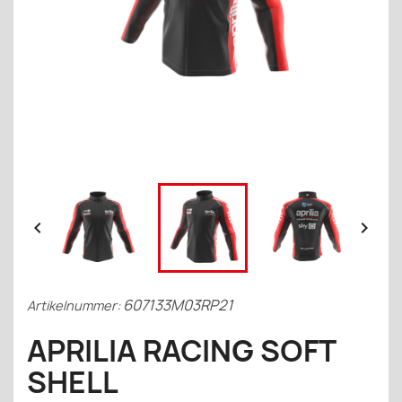


607133M03RP21
Artikelnummer:
APRILIA RACING SOFT
SHELL