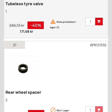
Tubeless tyre valve
1


Sista produkten i
Regular
Pris
−40%
286,13 kr
lager (1)
price
171,68 kr
21
AP8121592
Rear wheel spacer
2


Slut i Lager