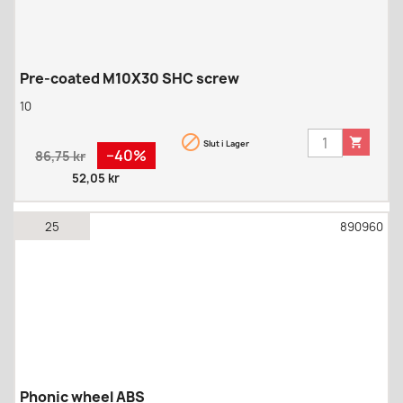
Pre-coated M10X30 SHC screw
10


Slut i Lager
Regular
Pris
−40%
86,75 kr
price
52,05 kr
25
890960
Phonic wheel ABS