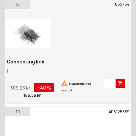
18
859754
Connecting link
1


Sista produkten i
Regular
Pris
−40%
309,25 kr
lager (1)
price
185,55 kr
19
AP8125839