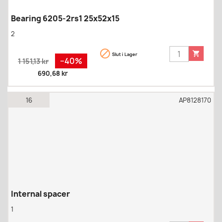
Bearing 6205-2rs1 25x52x15
2


Slut i Lager
Regular
Pris
−40%
1 151,13 kr
price
690,68 kr
16
AP8128170
Internal spacer
1