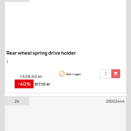
Rear wheel spring drive holder
1


Slut i Lager
Regular
1 528,50 kr
price
Pris
−40%
917,10 kr
24
2B002444