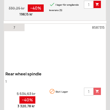


I lager för omgående
Regular
Pris
−40%
330,25 kr
leverans (5)
price
198,15 kr
7
8587315
Rear wheel spindle
1


Slut i Lager
Regular
5 534,63 kr
price
Pris
−40%
3 320,78 kr