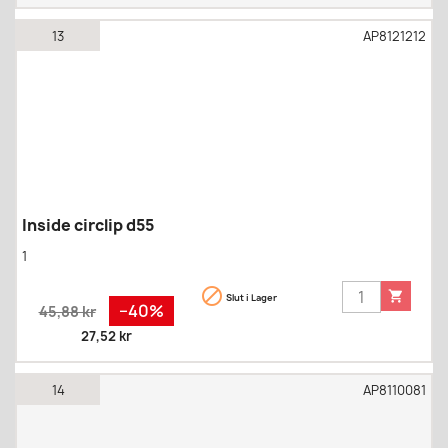
13
AP8121212
Inside circlip d55
1


Slut i Lager
Regular
Pris
−40%
45,88 kr
price
27,52 kr
14
AP8110081