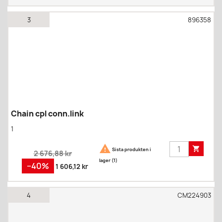
3
896358
Chain cpl conn.link
1


Sista produkten i
Regular
2 676,88 kr
lager (1)
price
Pris
−40%
1 606,12 kr
4
CM224903