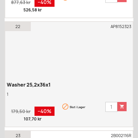
Regular
Pris
−40%
877,63 kr
price
526,58 kr
22
AP8152323
Washer 25,2x36x1
1


Slut i Lager
Regular
Pris
−40%
179,50 kr
price
107,70 kr
23
2B002116R