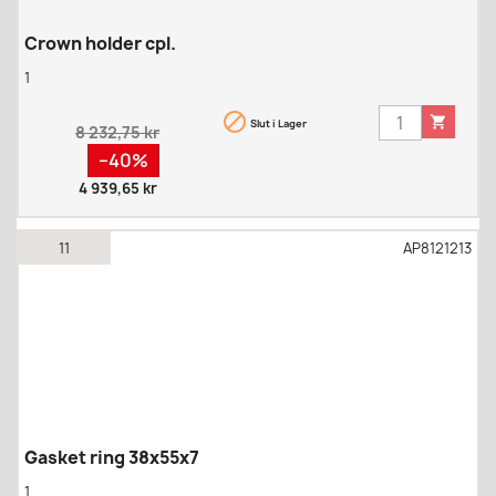
Crown holder cpl.
1


Slut i Lager
Regular
8 232,75 kr
price
Pris
−40%
4 939,65 kr
11
AP8121213
Gasket ring 38x55x7
1