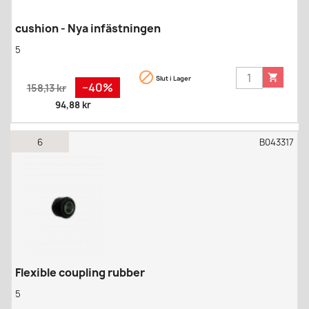
cushion - Nya infästningen
5


Slut i Lager
Regular
Pris
−40%
158,13 kr
price
94,88 kr
6
B043317
Flexible coupling rubber
5