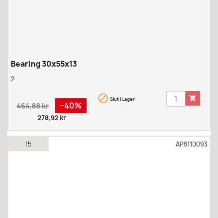
Bearing 30x55x13
2


Slut i Lager
Regular
Pris
−40%
464,88 kr
price
278,92 kr
15
AP8110093