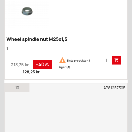
Wheel spindle nut M25x1,5
1


Sista produkten i
Regular
Pris
−40%
213,75 kr
lager (3)
price
128,25 kr
10
AP81257305