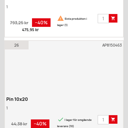
1


Sista produkten i
Regular
Pris
−40%
793,25 kr
lager (1)
price
475,95 kr
26
AP8150463
Pin 10x20
1


I lager för omgående
Regular
Pris
−40%
44,38 kr
leverans (10)
price