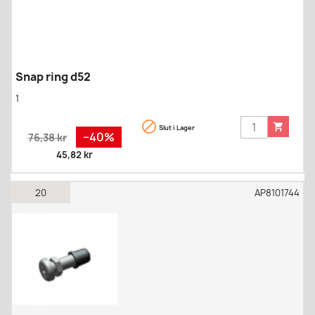
Snap ring d52
1


Slut i Lager
Regular
Pris
−40%
76,38 kr
price
45,82 kr
20
AP8101744