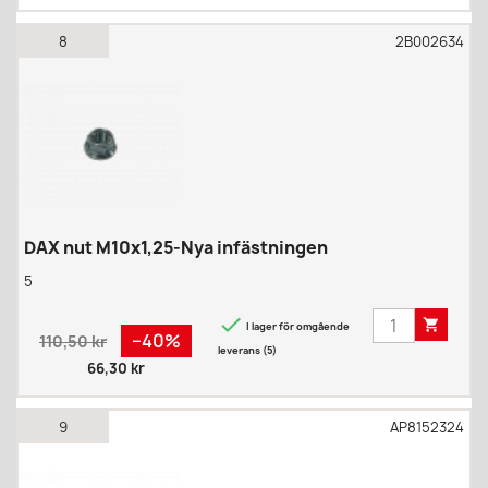
8
2B002634
DAX nut M10x1,25-Nya infästningen
5


I lager för omgående
Regular
Pris
−40%
110,50 kr
leverans (5)
price
66,30 kr
9
AP8152324