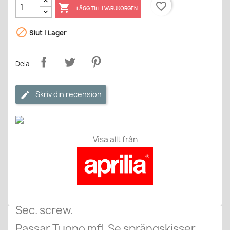
favorite_border

LÄGG TILL I VARUKORGEN

Slut i Lager
Dela
Skriv din recension
Visa allt från
Sec. screw.
Passar Tuono mfl. Se sprängskisser.