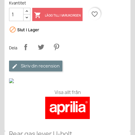
Kvantitet
favorite_border

LÄGG TILL I VARUKORGEN

Slut i Lager
Dela
Skriv din recension
Visa allt från
Rear gas lever U-bolt.