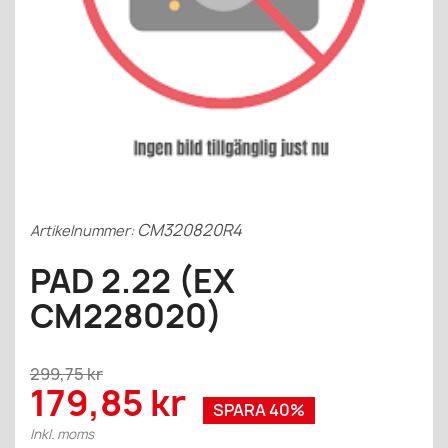
CM320820R4
Artikelnummer:
PAD 2.22 (EX
CM228020)
299,75 kr
179,85 kr
SPARA 40%
Inkl. moms