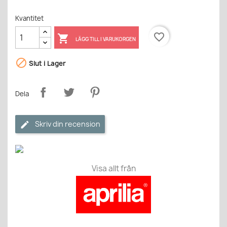
Kvantitet
favorite_border

LÄGG TILL I VARUKORGEN

Slut i Lager
Dela
Skriv din recension
Visa allt från